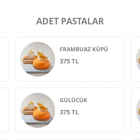
ADET PASTALAR
FRAMBUAZ KÜPÜ
375 TL
GÜLÜCÜK
375 TL