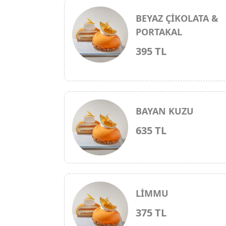
BEYAZ ÇİKOLATA &
PORTAKAL
395 TL
BAYAN KUZU
635 TL
LİMMU
375 TL