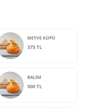
MEYVE KÜPÜ
375 TL
BALIM
500 TL