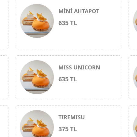
MİNİ AHTAPOT
635 TL
MISS UNICORN
635 TL
TIREMISU
375 TL