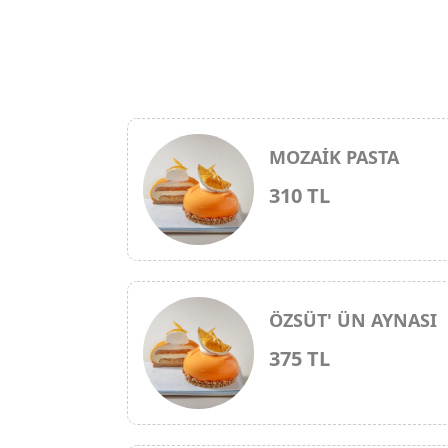
MOZAİK PASTA
310 TL
ÖZSÜT' ÜN AYNASI
375 TL