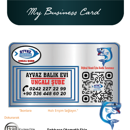
"İkonlara
Hızlı Erişim Sağ
Dokunarak
Rehbere Otomatik Ekle
Kişilere Ekle