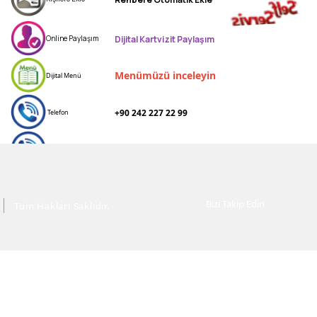
Dijital Kartvizit Paylaşım
Online Paylaşım
Menümüzü inceleyin
Dijital Menü
+90 242 227 22 99
Telefon
+90 507 898 67 70
Mobil Telefon
+90 507 898 67 70
WhatsApp
Bizi Takip Edin
Tüm Hakları Saklıdır.
Avni Tolunay Mahallesi No 250
Konum
"İtfaiye Yanı" Kepez/Antalya
www.ayvazbalikevi.com
Web Sitesi
ayvazbalikeviunca
Instagram