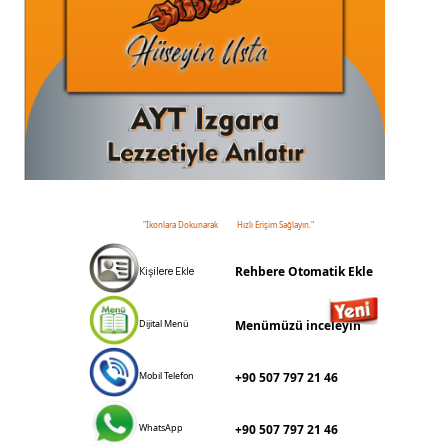
"İkonlara Dokunarak
Hızlı Erişim Sağlayın."
Rehbere Otomatik Ekle
Kişilere Ekle
Dijital Menü
Menümüzü inceleyin
Mobil Telefon
+90 507 797 21 46
WhatsApp
+90 507 797 21 46