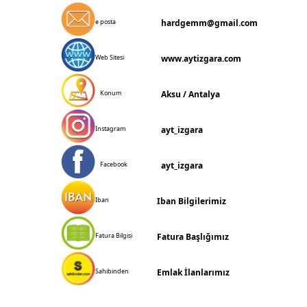
e posta
hardgemm@gmail.com
Web Sitesi
www.aytizgara.com
Konum
Aksu / Antalya
Instagram
ayt_izgara
Facebook
ayt_izgara
Iban
Iban Bilgiler
Fatura Bilgisi
Fatura Başlığımız
Sahibinden
Emlak İlanlarımız