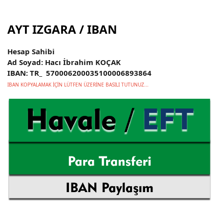
AYT IZGARA / IBAN
Hesap Sahibi
Ad Soyad: Hacı İbrahim KOÇAK
IBAN: TR_ 570006200035100006893864
IBAN KOPYALAMAK İÇİN LÜTFEN ÜZERİNE BASILI TUTUNUZ...