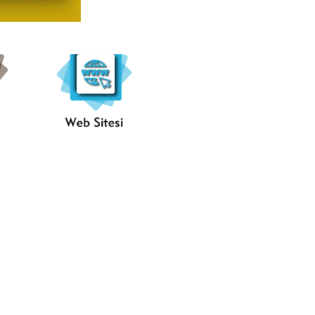
..Web
..
Sitesi..