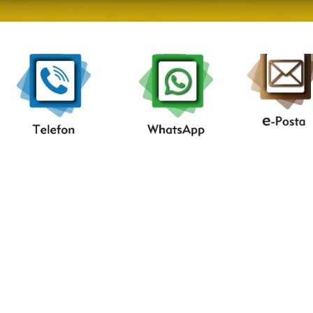
....Telefon....
..WhatsAap..
...e-
posta.