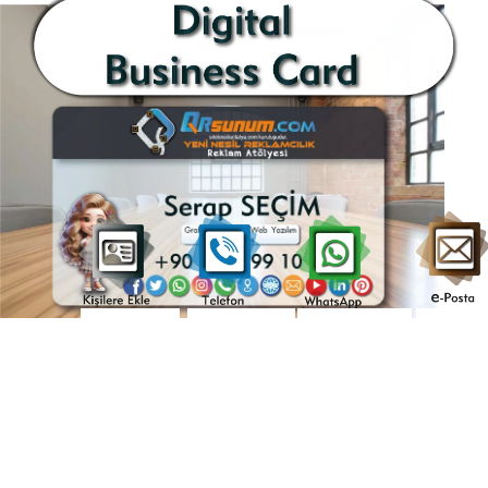
Kişilere
....Telefon....
..WhatsAap..
...e-
Ekle
posta.