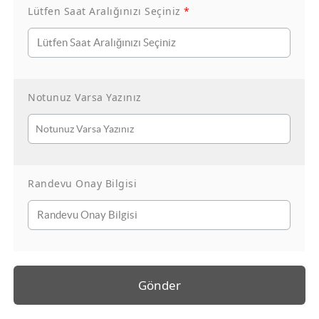
Ağustos
2026
Lütfen Saat Aralığınızı Seçiniz
*
Pt
Sl
Ça
Pe
Cu
Ct
Pa
1
2
3
4
5
6
7
8
9
Notunuz Varsa Yazınız
10
11
12
13
14
15
16
17
18
19
20
21
22
23
24
25
26
27
28
29
30
Randevu Onay Bilgisi
31
Gönder