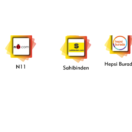
____N11____
..Sahibinden.
.Heps
Burad
...Ptt
...Amazon....