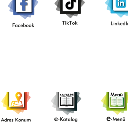
.
.Adres
..e-
....e
Konum.
Katalog..
Menü.