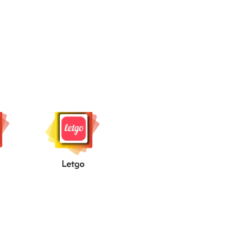
id...
....Letgo....