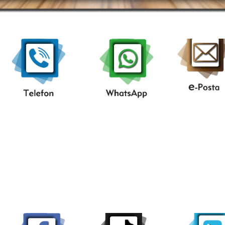
....Telefon....
..WhatsAap..
...e-
posta.
.
...Facebook..
....TikTok....
..Linke