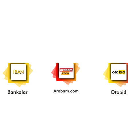
....IBAN.....
...Arabam
...OtoB
com..