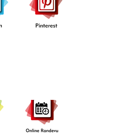
-
Online
..
Randevu