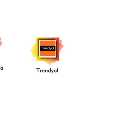
i
..Trendyol...
a