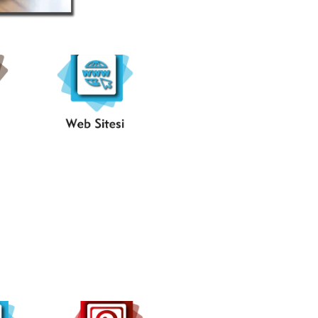
..Web
..
Sitesi..
dIn...
..Pinterest..