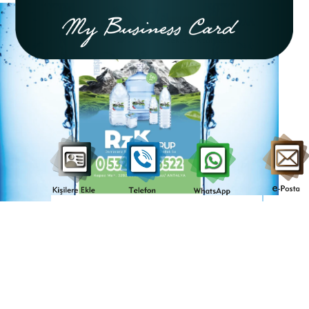
Kişilere
....Telefon....
..WhatsAap..
...e-
Ekle
posta.