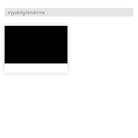
eşyabilgilendirme
2