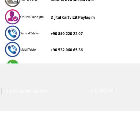
Dijital Kartvizit Paylaşım
Online Paylaşım
+90 850 220 22 07
Santral Telefon
+90 532 060 65 36
Mobil Telefon
+90 532 060 65 36
WhatsApp
info@cevmakgeridonusum.com
e posta
Bizi Takip Edin
Tüm Hakları Saklıdır.
Web Sitesi
www.cevmakgeridonusum.com.tr
Altınova Sinan, Antalya Cd. No:41,
Konum
Kepez/Antalya
cevmak.geri.donusum
Instagram