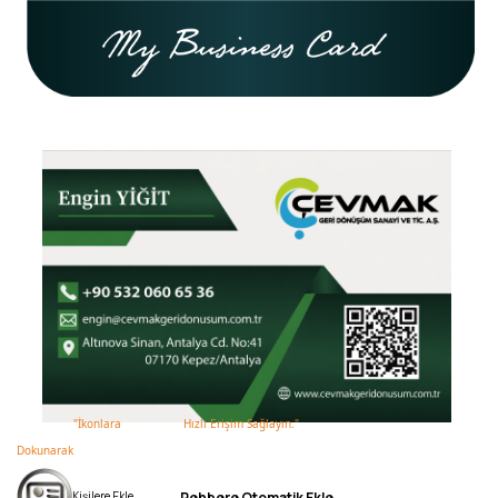
"İkonlara
Hızlı Erişim Sağ
Dokunarak
Rehbere Otomatik Ekle
Kişilere Ekle