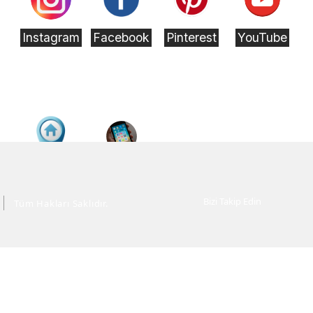
Instagram
Facebook
Pinterest
YouTube
Konum
Rehbere
"Adres
Ekle
Bilgisi"
Bizi Takip Edin
Tüm Hakları Saklıdır.