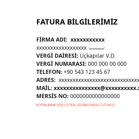
FATURA BİLGİLERİMİZ
FİRMA ADI: xxxxxxxxxxx
xxxxxxxxxxxxxxxxxx
"xxxxxxxxxxxx"
VERGİ DAİRESİ:
Üçkapılar V.D.
VERGİ NUMARASI:
000 000 00 000
TELEFON:
+90 543 123 45 67
ADRES:
xxxxxxxxxxxxxxxxxxxxxxxxxxxxx
MAİL: xxxxxxxxxxxxxxx@xxxxxxxxxx.
MERSİS NO:
0000000000000000
KOPYALAMAK İÇİN LÜTFEN ÜZERİNE BASILI TUTUNUZ...