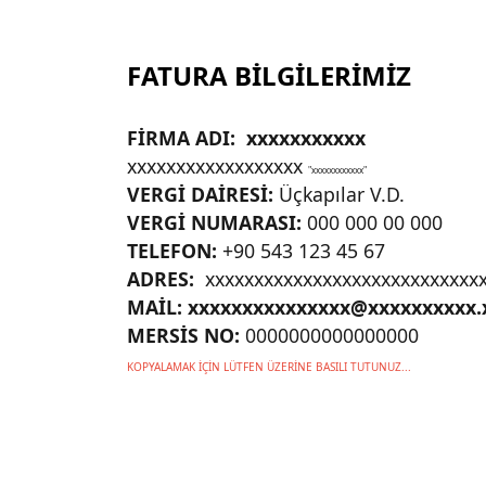
FATURA BİLGİLERİMİZ
FİRMA ADI: xxxxxxxxxxx
xxxxxxxxxxxxxxxxxx
"xxxxxxxxxxxx"
VERGİ DAİRESİ:
Üçkapılar V.D.
VERGİ NUMARASI:
000 000 00 000
TELEFON:
+90 543 123 45 67
ADRES:
xxxxxxxxxxxxxxxxxxxxxxxxxxxxx
MAİL: xxxxxxxxxxxxxxx@xxxxxxxxxx.
MERSİS NO:
0000000000000000
KOPYALAMAK İÇİN LÜTFEN ÜZERİNE BASILI TUTUNUZ...