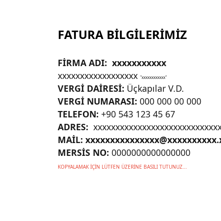
FATURA BİLGİLERİMİZ
FİRMA ADI: xxxxxxxxxxx
xxxxxxxxxxxxxxxxxx
"xxxxxxxxxxxx"
VERGİ DAİRESİ:
Üçkapılar V.D.
VERGİ NUMARASI:
000 000 00 000
TELEFON:
+90 543 123 45 67
ADRES:
xxxxxxxxxxxxxxxxxxxxxxxxxxxxx
MAİL: xxxxxxxxxxxxxxx@xxxxxxxxxx.
MERSİS NO:
0000000000000000
KOPYALAMAK İÇİN LÜTFEN ÜZERİNE BASILI TUTUNUZ...