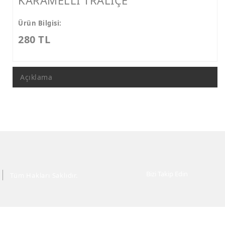
KARAMELLİ TRALİÇE
Ürün Bilgisi:
280 TL
Açıklama
Bizi Takip Edin
Tüm Hakları Saklıdır.