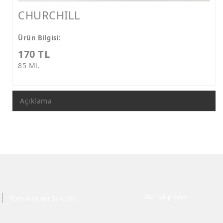
CHURCHILL
Ürün Bilgisi:
170 TL
85 Ml.
Açıklama
Bizi Takip Edin
Tüm Hakları Saklıdır.