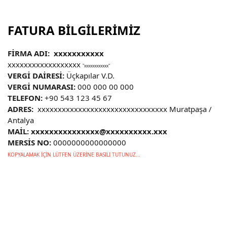
FATURA BİLGİLERİMİZ
FİRMA ADI: xxxxxxxxxxx
xxxxxxxxxxxxxxxxxx
"xxxxxxxxxxxx"
VERGİ DAİRESİ:
Üçkapılar V.D.
VERGİ NUMARASI:
000 000 00 000
TELEFON:
+90 543 123 45 67
ADRES:
xxxxxxxxxxxxxxxxxxxxxxxxxxxxxxxx Muratpaşa /
Antalya
MAİL: xxxxxxxxxxxxxxx@xxxxxxxxxx.xxx
MERSİS NO:
0000000000000000
KOPYALAMAK İÇİN LÜTFEN ÜZERİNE BASILI TUTUNUZ...