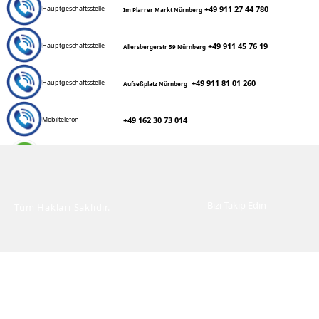
+49 911 27 44 780
Hauptgeschäftsstelle
Im Plarrer Markt Nürnberg
+49 911 45 76 19
Hauptgeschäftsstelle
Allersbergerstr 59 Nürnberg
+49 911 81 01 260
Hauptgeschäftsstelle
Aufseßplatz Nürnberg
+49 162 30 73 014
Mobiltelefon
+49 162 30 73 014
WhatsApp
berat@mitunsreisen.de
E-Mail
Bizi Takip Edin
Tüm Hakları Saklıdır.
info@mitunsreisen.de
E-Mail
www.mitunsreisen.de
Webseite
www.asyatour.de
Webseite