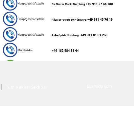
+49 911 27 44 780
Hauptgeschäftsstelle
Im Plarrer Markt Nürnberg
+49 911 45 76 19
Hauptgeschäftsstelle
Allersbergerstr 59 Nürnberg
+49 911 81 01 260
Hauptgeschäftsstelle
Aufseßplatz Nürnberg
+49 162 484 81 44
Mobiltelefon
+49 162 484 81 44
WhatsApp
kandil@mitunsreisen.de
E-Mail
Bizi Takip Edin
Tüm Hakları Saklıdır.
info@mitunsreisen.de
E-Mail
www.mitunsreisen.de
Webseite
www.asyatour.de
Webseite