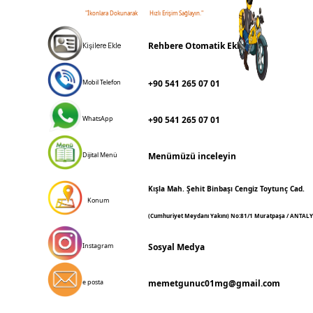
"İkonlara Dokunarak
Hızlı Erişim Sağlayın."
Rehbere Otomatik Ekle
Kişilere Ekle
Mobil Telefon
+90 541 265 07 01
WhatsApp
+90 541 265 07 01
Dijital Menü
Menümüzü inceleyin
Kışla Mah. Şehit Binbaşı Cengiz Toytunç Cad.
Konum
(Cumhuriyet Meydanı Yakını) No:81/1 Muratpaşa / ANTAL
Instagram
Sosyal Medya
e posta
memetgunuc01mg@gmail.com