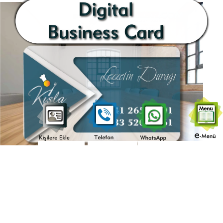
Kişilere
....Telefon....
..WhatsAap..
....e-
Ekle
Menü.