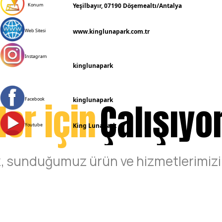
Yeşilbayır, 07190 Döşemealtı/Antalya
Konum
www.kinglunapark.com.tr
Web Sitesi
Instagram
kinglunapark
ler için
kinglunapark
Çalışıyo
Facebook
King Lunapark
Youtube
iz, sunduğumuz ürün ve hizmetlerimizin 