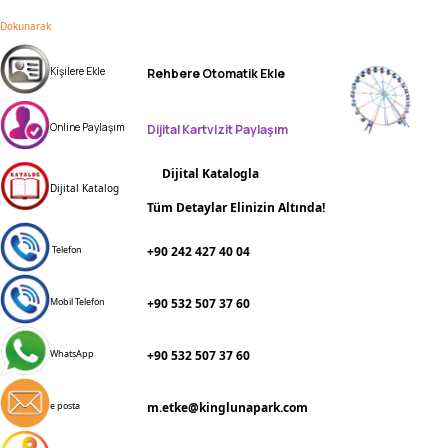
Dokunarak
Kişilere Ekle
Rehbere Otomatik Ekle
Online Paylaşım
Dijital Kartvizit Paylaşım
Dijital Katalogla
Dijital Katalog
Tüm Detaylar Elinizin Altında!
+90 242 427 40 04
Telefon
+90 532 507 37 60
Mobil Telefon
+90 532 507 37 60
WhatsApp
m.etke@kinglunapark.com
e posta