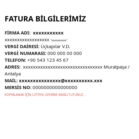
FATURA BİLGİLERİMİZ
FİRMA ADI: xxxxxxxxxxx
xxxxxxxxxxxxxxxxxx
"xxxxxxxxxxxx"
VERGİ DAİRESİ:
Üçkapılar V.D.
VERGİ NUMARASI:
000 000 00 000
TELEFON:
+90 543 123 45 67
ADRES:
xxxxxxxxxxxxxxxxxxxxxxxxxxxxxxxx Muratpaşa /
Antalya
MAİL: xxxxxxxxxxxxxxx@xxxxxxxxxx.xxx
MERSİS NO:
0000000000000000
KOPYALAMAK İÇİN LÜTFEN ÜZERİNE BASILI TUTUNUZ...