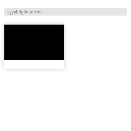
eşyabilgilendirme
2