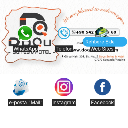
Rehbere Ekle
WhatsApp
Telefon
Web Sitesi
e-posta "Mail"
Instagram
Facebook