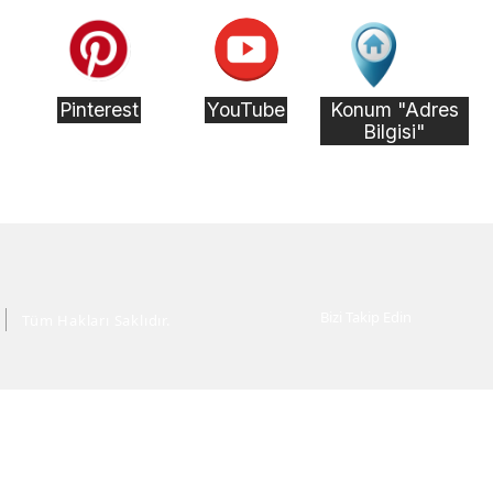
Pinterest
YouTube
Konum "Adres
Bilgisi"
Bizi Takip Edin
Tüm Hakları Saklıdır.