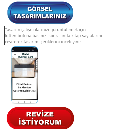
Tasarım çalışmalarınızı görüntülemek için
lütfen butona basınız. sonrasında kitap sayfalarını
çevirerek tasarım içeriklerini inceleyiniz.