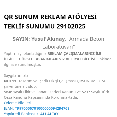
QR SUNUM REKLAM ATÖLYESİ
TEKLİF SUNUMU 29102025
SAYIN; Yusuf Akınay,
"Armada Beton
Laboratuvarı"
Yaptırmayı planladığınız
REKLAM ÇALIŞMALARINIZ İLE
İLGİLİ
GÖRSEL TASARIMLARINIZ VE FİYAT BİLGİSİ
linkinde
ilginize sunulmuştur.
Saygılarımızla...
NOT:
Bu Tasarım ve İçerik Dizgi Çalışması QRSUNUM.COM
şirkentine ait olup,
5846 sayılı Fikir ve Sanat Eserleri Kanunu ve 5237 Sayılı Türk
Ceza Kanunu Kapsamında Korunmaktadır.
Ödeme Bilgileri
IBAN:
TR970006701000000094294768
Yapıkredi Bankası /
ALİ ALTAY