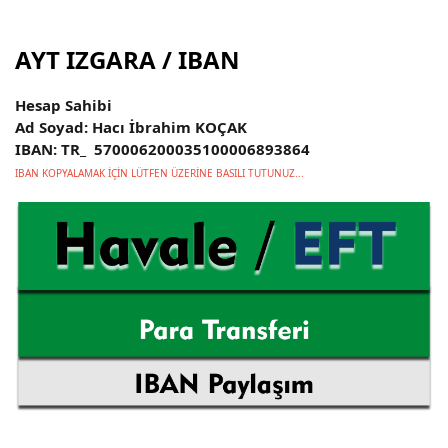
AYT IZGARA / IBAN
Hesap Sahibi
Ad Soyad: Hacı İbrahim KOÇAK
IBAN: TR_ 570006200035100006893864
IBAN KOPYALAMAK İÇİN LÜTFEN ÜZERİNE BASILI TUTUNUZ...