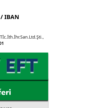
 / IBAN
c.İth.İhr.San.Ltd.Şti.,
 01