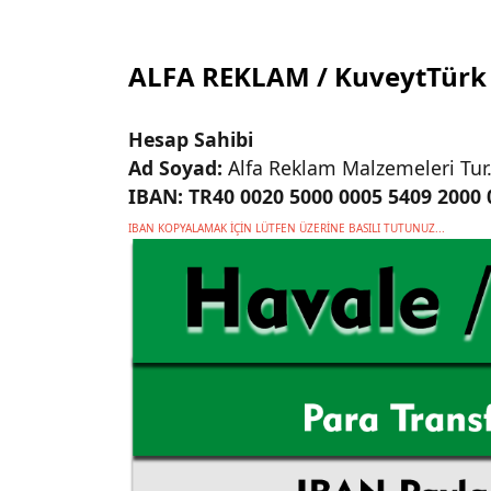
ALFA REKLAM / KuveytTürk
Hesap Sahibi
Ad Soyad:
Alfa Reklam Malzemeleri Tur.Tİ
IBAN: TR40 0020 5000 0005 5409 2000
IBAN KOPYALAMAK İÇİN LÜTFEN ÜZERİNE BASILI TUTUNUZ...